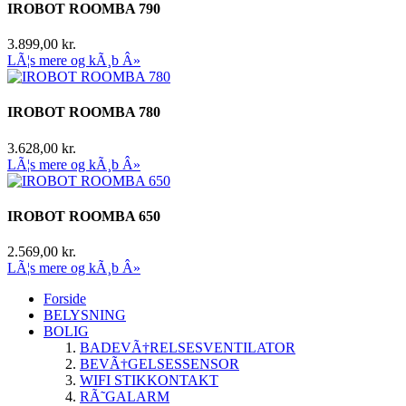
IROBOT ROOMBA 790
3.899,00 kr.
LÃ¦s mere og kÃ¸b Â»
IROBOT ROOMBA 780
3.628,00 kr.
LÃ¦s mere og kÃ¸b Â»
IROBOT ROOMBA 650
2.569,00 kr.
LÃ¦s mere og kÃ¸b Â»
Forside
BELYSNING
BOLIG
BADEVÃ†RELSESVENTILATOR
BEVÃ†GELSESSENSOR
WIFI STIKKONTAKT
RÃ˜GALARM