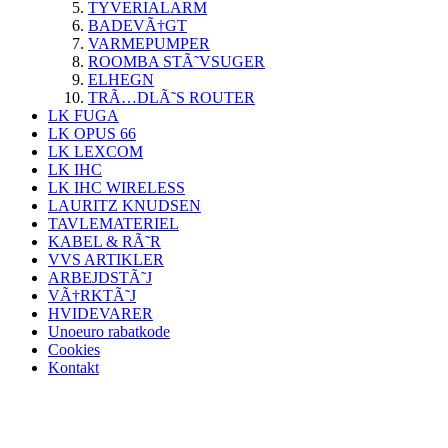
TYVERIALARM
BADEVÃ†GT
VARMEPUMPER
ROOMBA STÃ˜VSUGER
ELHEGN
TRÃ…DLÃ˜S ROUTER
LK FUGA
LK OPUS 66
LK LEXCOM
LK IHC
LK IHC WIRELESS
LAURITZ KNUDSEN
TAVLEMATERIEL
KABEL & RÃ˜R
VVS ARTIKLER
ARBEJDSTÃ˜J
VÃ†RKTÃ˜J
HVIDEVARER
Unoeuro rabatkode
Cookies
Kontakt