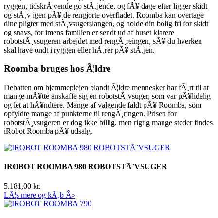
ryggen, tidskrÃ¦vende go stÃ¸jende, og fÃ¥ dage efter ligger skidt
og stÃ¸v igen pÃ¥ de rengjorte overfladet. Roomba kan overtage
dine pligter med stÃ¸vsugerslangen, og holde din bolig fri for skidt
og snavs, for imens familien er sendt ud af huset klarere
robotstÃ¸vsugeren arbejdet med rengÃ¸reingen, sÃ¥ du hverken
skal have ondt i ryggen eller hÃ¸rer pÃ¥ stÃ¸jen.
Roomba bruges hos Ã¦ldre
Debatten om hjemmeplejen blandt Ã¦ldre mennesker har fÃ¸rt til at
mange mÃ¥tte anskaffe sig en robotstÃ¸vsuger, som var pÃ¥lidelig
og let at hÃ¥ndtere. Mange af valgende faldt pÃ¥ Roomba, som
opfyldte mange af punkterne til rengÃ¸ringen. Prisen for
robotstÃ¸vsugeren er dog ikke billig, men rigtig mange steder findes
iRobot Roomba pÃ¥ udsalg.
IROBOT ROOMBA 980 ROBOTSTÃ˜VSUGER
5.181,00 kr.
LÃ¦s mere og kÃ¸b Â»