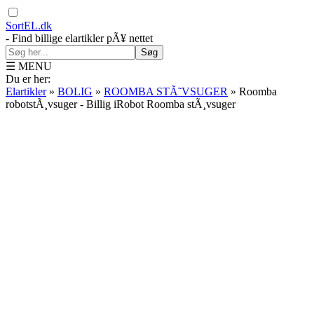
SortEL.dk
- Find billige elartikler pÃ¥ nettet
Søg
☰ MENU
Du er her:
Elartikler
»
BOLIG
»
ROOMBA STÃ˜VSUGER
»
Roomba
robotstÃ¸vsuger - Billig iRobot Roomba stÃ¸vsuger