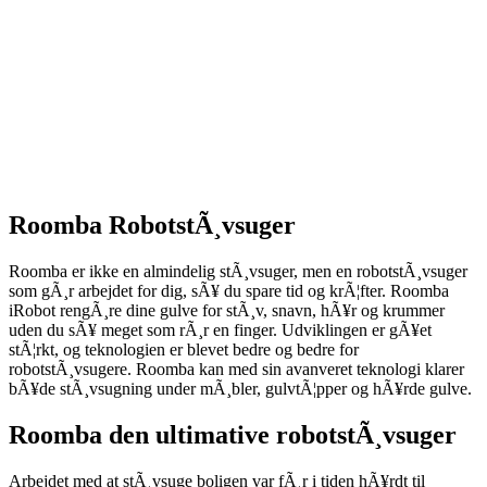
Roomba RobotstÃ¸vsuger
Roomba er ikke en almindelig stÃ¸vsuger, men en robotstÃ¸vsuger
som gÃ¸r arbejdet for dig, sÃ¥ du spare tid og krÃ¦fter. Roomba
iRobot rengÃ¸re dine gulve for stÃ¸v, snavn, hÃ¥r og krummer
uden du sÃ¥ meget som rÃ¸r en finger. Udviklingen er gÃ¥et
stÃ¦rkt, og teknologien er blevet bedre og bedre for
robotstÃ¸vsugere. Roomba kan med sin avanveret teknologi klarer
bÃ¥de stÃ¸vsugning under mÃ¸bler, gulvtÃ¦pper og hÃ¥rde gulve.
Roomba den ultimative robotstÃ¸vsuger
Arbejdet med at stÃ¸vsuge boligen var fÃ¸r i tiden hÃ¥rdt til