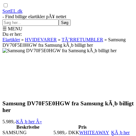
SortEL.dk
- Find billige elartikler pÃ¥ nettet
Søg
☰ MENU
Du er her:
Elartikler
»
HVIDEVARER
»
TÃ˜RRETUMBLER
»
Samsung
DV70F5E0HGW fra Samsung kÃ¸b billigt her
Samsung DV70F5E0HGW fra Samsung kÃ¸b billigt
her
5.989,-
KÃ¸b her Â»
Beskrivelse
Pris
SAMSUNG
5.989,- DKK
WHITEAWAY
KÃ¸b her