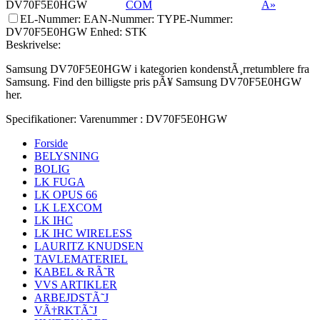
DV70F5E0HGW
COM
Â»
EL-Nummer:
EAN-Nummer:
TYPE-Nummer:
DV70F5E0HGW
Enhed:
STK
Beskrivelse:
Samsung DV70F5E0HGW i kategorien kondenstÃ¸rretumblere fra
Samsung. Find den billigste pris pÃ¥ Samsung DV70F5E0HGW
her.
Specifikationer:
Varenummer :
DV70F5E0HGW
Forside
BELYSNING
BOLIG
LK FUGA
LK OPUS 66
LK LEXCOM
LK IHC
LK IHC WIRELESS
LAURITZ KNUDSEN
TAVLEMATERIEL
KABEL & RÃ˜R
VVS ARTIKLER
ARBEJDSTÃ˜J
VÃ†RKTÃ˜J