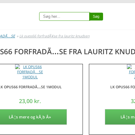
Søg
RADÃ…SE
»
Lk oups66 forfradÃ¥se fra lauritz knudsen
S66 FORFRADÃ…SE FRA LAURITZ KNU
LK OPUS66 FORFRADÃ…SE 1MODUL
LK OPUS66 F
23,00 kr.
3
LÃ¦s mere og kÃ¸b Â»
LÃ¦s m