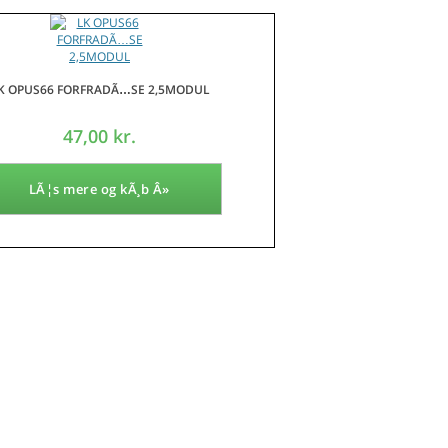
K OPUS66 FORFRADÃ…SE 2,5MODUL
47,00 kr.
LÃ¦s mere og kÃ¸b Â»