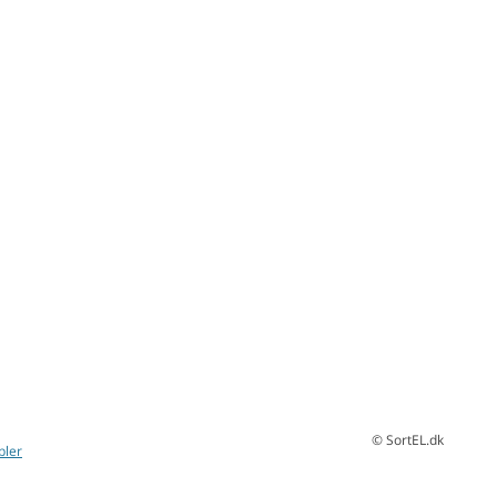
© SortEL.dk
bler