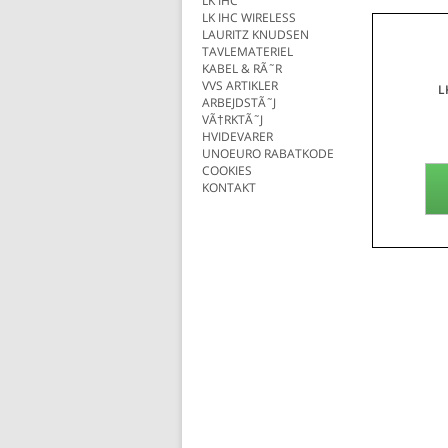
LK IHC
LK IHC WIRELESS
LAURITZ KNUDSEN
TAVLEMATERIEL
KABEL & RÃ˜R
VVS ARTIKLER
L
ARBEJDSTÃ˜J
VÃ†RKTÃ˜J
HVIDEVARER
UNOEURO RABATKODE
COOKIES
KONTAKT