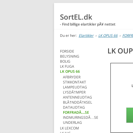
SortEL.dk
- Find billige elartikler pÃ¥ nettet
Du er her:
Elartikler
»
LK OPUS 66
»
FORF
LK OUP
FORSIDE
BELYSNING
BOLIG
LK FUGA
LK OPUS 66
AFBRYDER
STIKKONTAKT
LAMPEUDTAG
LYSDÃ†MPER
ANTENNEUDTAG
BLÃ†NDDÃ†KSEL
DATAUDTAG
FORFRADÃ…SE
INDMURINGSDÃ…SE
UNDERLAG
LK LEXCOM