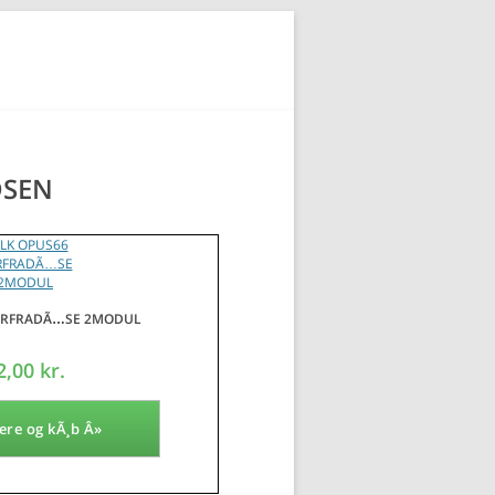
DSEN
ORFRADÃ…SE 2MODUL
2,00 kr.
ere og kÃ¸b Â»