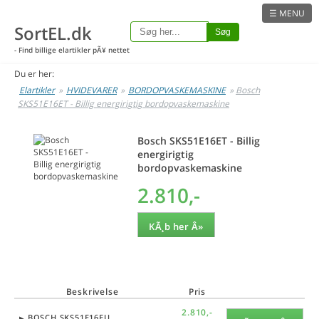
☰ MENU
SortEL.dk
Søg
- Find billige elartikler pÃ¥ nettet
Du er her:
Elartikler
»
HVIDEVARER
»
BORDOPVASKEMASKINE
»
Bosch
SKS51E16ET - Billig energirigtig bordopvaskemaskine
Bosch SKS51E16ET - Billig
energirigtig
bordopvaskemaskine
2.810,-
KÃ¸b her Â»
Beskrivelse
Pris
2.810,-
BOSCH SKS51E16EU