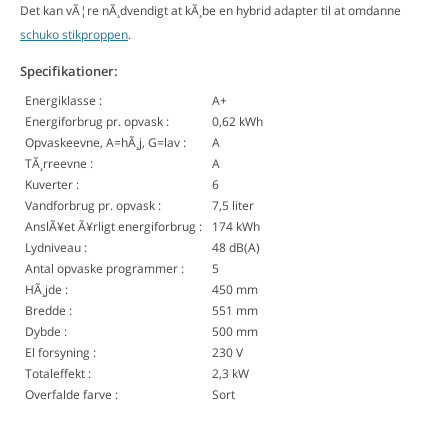
Det kan vÃ¦re nÃ¸dvendigt at kÃ¸be en hybrid adapter til at omdanne
schuko stikproppen
.
Specifikationer:
Energiklasse :
A+
Energiforbrug pr. opvask :
0,62 kWh
Opvaskeevne, A=hÃ¸j, G=lav :
A
TÃ¸rreevne :
A
Kuverter :
6
Vandforbrug pr. opvask :
7,5 liter
AnslÃ¥et Ã¥rligt energiforbrug :
174 kWh
Lydniveau :
48 dB(A)
Antal opvaske programmer :
5
HÃ¸jde :
450 mm
Bredde :
551 mm
Dybde :
500 mm
El forsyning :
230 V
Totaleffekt :
2,3 kW
Overfalde farve :
Sort