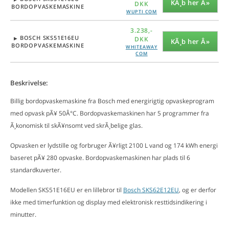
KÃ¸b her Â»
DKK
BORDOPVASKEMASKINE
WUPTI COM
EL-Nummer:
3.238,-
EAN-Nummer:
4242002760674
BOSCH SKS51E16EU
DKK
KÃ¸b her Â»
TYPE-Nummer:
SKS51E16EU
BORDOPVASKEMASKINE
WHITEAWAY
Enhed:
STK
COM
EL-Nummer:
EAN-Nummer:
4242002760674
Beskrivelse:
TYPE-Nummer:
SKS51E16EU
Enhed:
STK
Billig bordopvaskemaskine fra Bosch med energirigtig opvaskeprogram
med opvask pÃ¥ 50Â°C. Bordopvaskemaskinen har 5 programmer fra
Ã¸konomisk til skÃ¥nsomt ved skrÃ¸belige glas.
Opvasken er lydstille og forbruger Ã¥rligt 2100 L vand og 174 kWh energi
baseret pÃ¥ 280 opvaske. Bordopvaskemaskinen har plads til 6
standardkuverter.
Modellen SKS51E16EU er en lillebror til
Bosch SKS62E12EU
, og er derfor
ikke med timerfunktion og display med elektronisk resttidsindikering i
minutter.