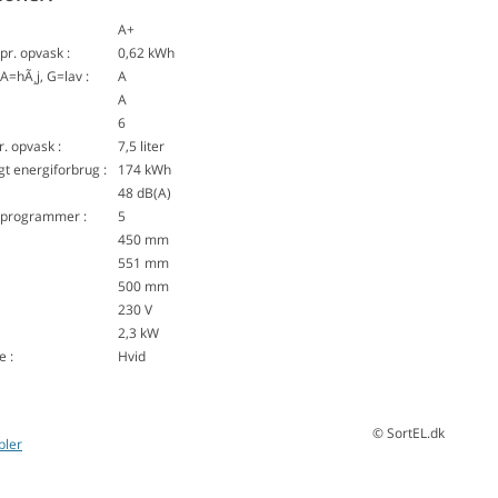
A+
pr. opvask :
0,62 kWh
=hÃ¸j, G=lav :
A
A
6
. opvask :
7,5 liter
gt energiforbrug :
174 kWh
48 dB(A)
 programmer :
5
450 mm
551 mm
500 mm
230 V
2,3 kW
e :
Hvid
© SortEL.dk
bler