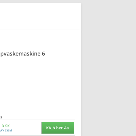
opvaskemaskine 6
is
- DKK
KÃ¸b her Â»
AY COM