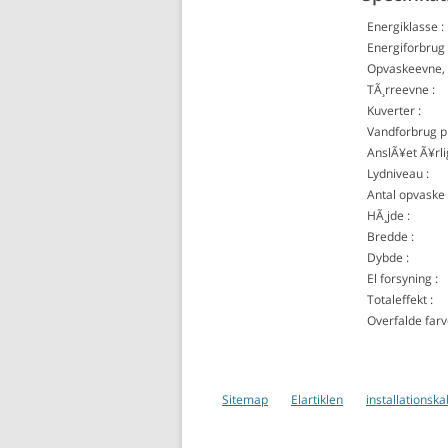
Energiklasse :
Energiforbrug 
Opvaskeevne, A
TÃ¸rreevne :
Kuverter :
Vandforbrug pr
AnslÃ¥et Ã¥rli
Lydniveau :
Antal opvaske
HÃ¸jde :
Bredde :
Dybde :
El forsyning :
Totaleffekt :
Overfalde farv
Sitemap
Elartiklen
installationska