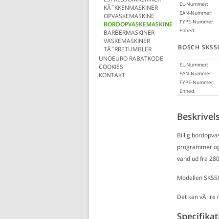
EL-Nummer:
KÃ˜KKENMASKINER
EAN-Nummer:
OPVASKEMASKINE
TYPE-Nummer:
BORDOPVASKEMASKINE
Enhed:
BARBERMASKINER
VASKEMASKINER
BOSCH SKS5
TÃ˜RRETUMBLER
UNOEURO RABATKODE
EL-Nummer:
COOKIES
EAN-Nummer:
KONTAKT
TYPE-Nummer:
Enhed:
Beskrivels
Billig bordopv
programmer og 
vand ud fra 280
Modellen SKS50E
Det kan vÃ¦re n
Specifikat