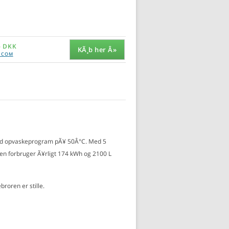
- DKK
KÃ¸b her Â»
 COM
 med opvaskeprogram pÃ¥ 50Â°C. Med 5
n forbruger Ã¥rligt 174 kWh og 2100 L
broren er stille.