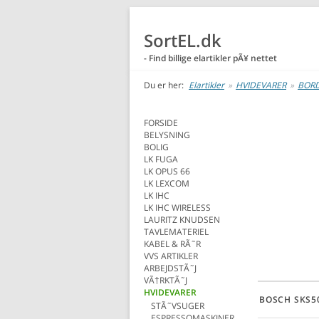
SortEL.dk
- Find billige elartikler pÃ¥ nettet
Du er her:
Elartikler
»
HVIDEVARER
»
BOR
FORSIDE
BELYSNING
BOLIG
LK FUGA
LK OPUS 66
LK LEXCOM
LK IHC
LK IHC WIRELESS
LAURITZ KNUDSEN
TAVLEMATERIEL
KABEL & RÃ˜R
VVS ARTIKLER
ARBEJDSTÃ˜J
VÃ†RKTÃ˜J
HVIDEVARER
BOSCH SKS5
STÃ˜VSUGER
ESPRESSOMASKINER