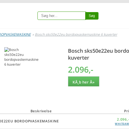
Søg
DOPVASKEMASKINE
»
Bosch sks50e22eu bordopvaskemaskine 6 kuverter
Bosch sks50e22eu bord
kuverter
2.096,-
KÃ¸b her Â»
Beskrivelse
Pr
2.096,
0E22EU BORDOPVASKEMASKINE
WHITEAW