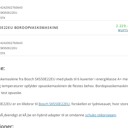
4242002760643
SKS50E22EU
STK
2.229,
0E22EU BORDOPVASKEMASKINE
WUPTI
4242002760643
SKS50E22EU
STK
e:
askemaskine fra Bosch SKS50E22EU med plads til 6 kuverter i energiklasse A+
temperaturer opfylder opvaskemaskinen de flestes behov. Bordopvaskemaskine
 test opvaske.
22EU er en lillebror til
Bosch SKS50E22EU
, forskellen er lydniveauet, hvor store
Ã¸dvendigt at kÃ¸be en hybrid adapter til at omdanne
schuko stikproppen
.
ioner: