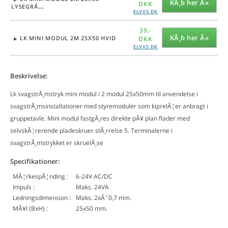
KÃ¸b her Â»
DKK
LYSEGRÃ…
ELVVS DK
EL-Nummer:
1092000114
39,-
EAN-Nummer:
5703302003155
KÃ¸b her Â»
LK MINI MODUL 2M 25X50 HVID
DKK
TYPE-Nummer:
100H1002
ELVVS DK
Enhed:
STK
EL-Nummer:
1092000648
EAN-Nummer:
5703302003193
Beskrivelse:
TYPE-Nummer:
100H1005
Enhed:
STK
Lk svagstrÃ¸mstryk mini modul i 2 modul 25x50mm til anvendelse i
svagstrÃ¸msinstallationer med styremoduler som kiprelÃ¦er anbragt i
gruppetavle. Mini modul fastgÃ¸res direkte pÃ¥ plan flader med
selvskÃ¦rerende pladeskruer stÃ¸rrelse 5. Terminalerne i
svagstrÃ¸mstrykket er skruelÃ¸se
Specifikationer:
MÃ¦rkespÃ¦nding :
6-24V AC/DC
Impuls :
Maks. 24VA
Ledningsdimension :
Maks. 2xÃ˜0,7 mm.
MÃ¥l (BxH) :
25x50 mm.