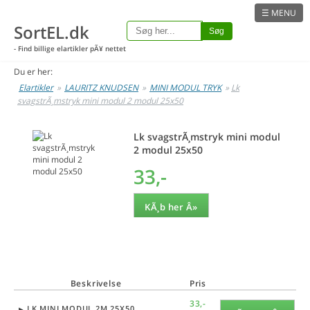
☰ MENU
SortEL.dk
Søg
- Find billige elartikler pÃ¥ nettet
Du er her:
Elartikler
»
LAURITZ KNUDSEN
»
MINI MODUL TRYK
»
Lk
svagstrÃ¸mstryk mini modul 2 modul 25x50
Lk svagstrÃ¸mstryk mini modul
2 modul 25x50
33,-
KÃ¸b her Â»
Beskrivelse
Pris
33,-
LK MINI MODUL 2M 25X50